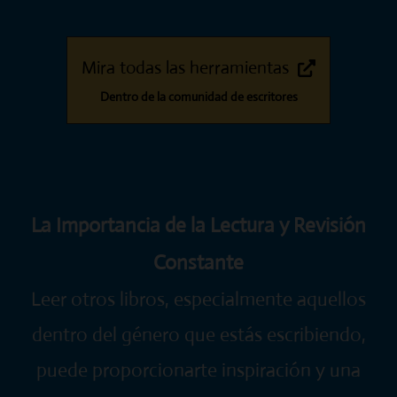
Mira todas las herramientas
Dentro de la comunidad de escritores
La Importancia de la Lectura y Revisión
Constante
Leer otros libros, especialmente aquellos
dentro del género que estás escribiendo,
puede proporcionarte inspiración y una