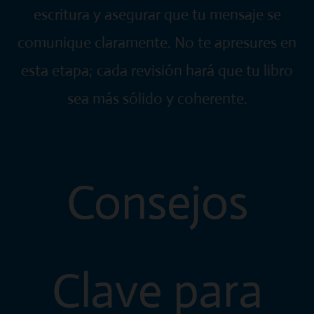
escritura y asegurar que tu mensaje se
comunique claramente. No te apresures en
esta etapa; cada revisión hará que tu libro
sea más sólido y coherente.
Consejos
Clave para