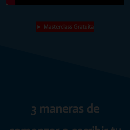
►
Masterclass Gratuita
3 maneras de