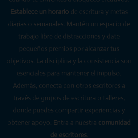
Establece un horario
de escritura y metas
diarias o semanales. Mantén un espacio de
trabajo libre de distracciones y date
pequeños premios por alcanzar tus
objetivos. La disciplina y la consistencia son
esenciales para mantener el impulso.
Además, conecta con otros escritores a
través de grupos de escritura o talleres,
donde puedes compartir experiencias y
obtener apoyo. Entra a nuestra
comunidad
de escritores
.