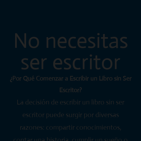
No necesitas
ser escritor
¿Por Qué Comenzar a Escribir un Libro sin Ser
Escritor?
La decisión de escribir un libro sin ser
escritor puede surgir por diversas
razones: compartir conocimientos,
contar una historia, cumplir un sueño o