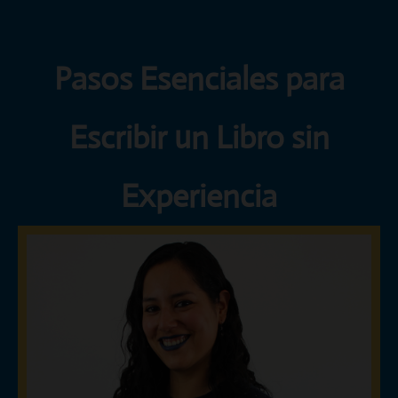
Pasos Esenciales para
Escribir un Libro sin
Experiencia