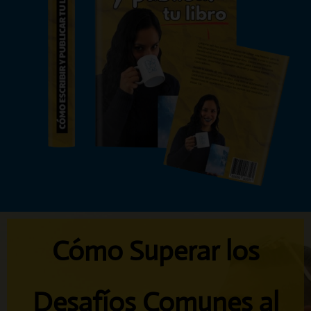
Cómo Superar los
Desafíos Comunes al