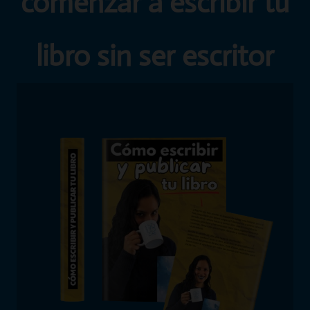
comenzar a escribir tu
libro sin ser escritor