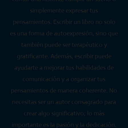
simplemente expresar tus
pensamientos. Escribir un libro no solo
es una forma de autoexpresión, sino que
también puede ser terapéutico y
gratificante. Además, escribir puede
ayudarte a mejorar tus habilidades de
comunicación y a organizar tus
pensamientos de manera coherente. No
necesitas ser un autor consagrado para
crear algo significativo; lo más
importante es la pasión y la dedicación.