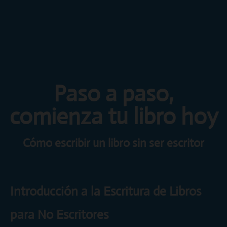
Ir
al
contenido
Paso a paso,
comienza tu libro hoy
Cómo escribir un libro sin ser escritor
Introducción a la Escritura de Libros
para No Escritores