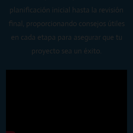
planificación inicial hasta la revisión
final, proporcionando consejos útiles
en cada etapa para asegurar que tu
proyecto sea un éxito.