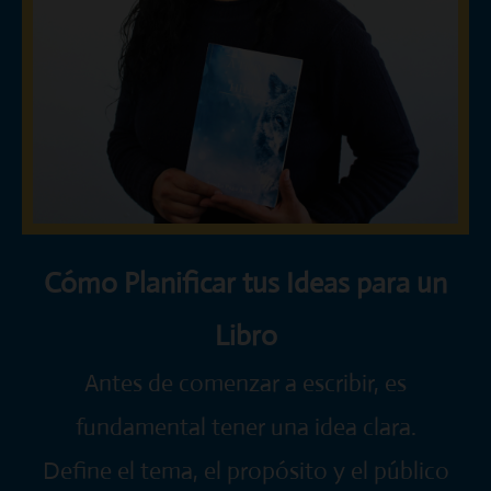
Cómo Planificar tus Ideas para un
Libro
Antes de comenzar a escribir, es
fundamental tener una idea clara.
Define el tema, el propósito y el público