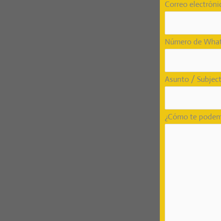
Correo electróni
Número de Whats
Asunto / Subjec
¿Cómo te podem