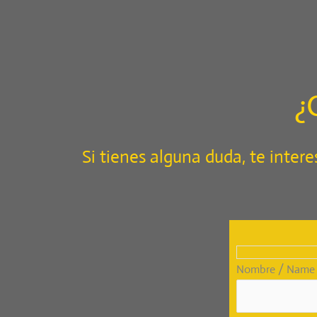
Ir
al
contenido
¿
Si tienes alguna duda, te intere
Nombre / Name