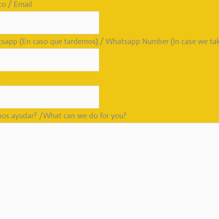
co / Email
app (En caso que tardemos) / Whatsapp Number (In case we tak
t
os ayudar? /What can we do for you?