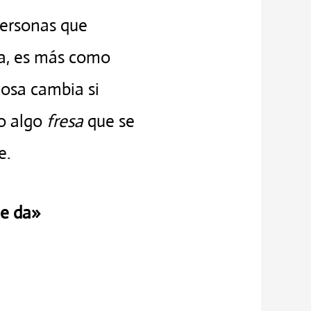
personas que
va, es más como
cosa cambia si
o algo
fresa
que se
e.
ue da»