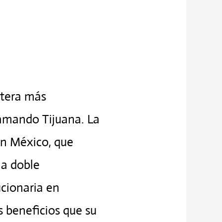
ntera más
 amando Tijuana. La
en México, que
la doble
ucionaria en
s beneficios que su