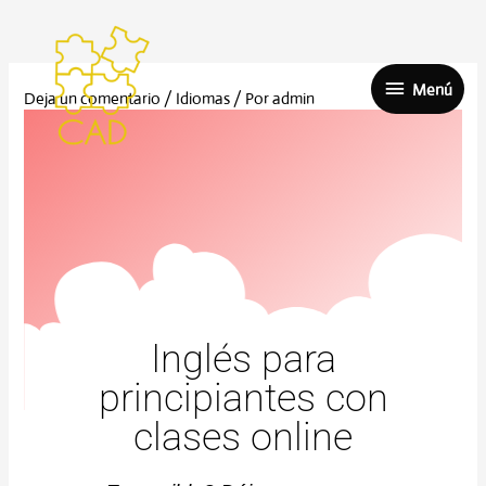
Ir
Menú
al
contenido
Menú
Deja un comentario
/
Idiomas
/ Por
admin
Inglés para
principiantes con
clases online